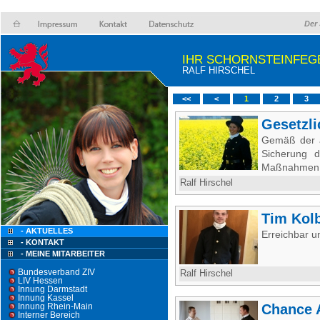
Der 
IHR SCHORNSTEINFEG
RALF HIRSCHEL
<<
<
1
2
3
Gesetzl
Gemäß der a
Sicherung d
Maßnahmen, s
Ralf Hirschel
Tim Kol
- AKTUELLES
Erreichbar 
- KONTAKT
- MEINE MITARBEITER
Bundesverband ZIV
Ralf Hirschel
LIV Hessen
Innung Darmstadt
Innung Kassel
Innung Rhein-Main
Chance 
Interner Bereich