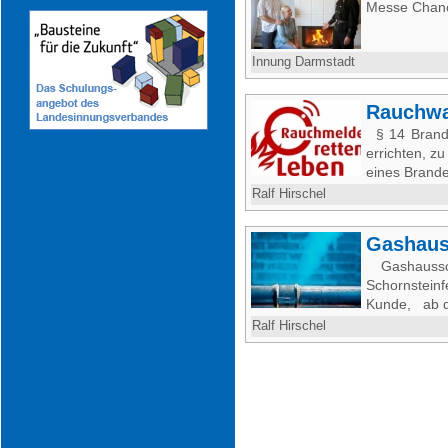
Messe Chan
Innung Darmstadt
Rauchwa
§ 14 Brand
errichten, z
eines Brande
Ralf Hirschel
Gashaus
Gashaussc
Schornstein
Kunde, ab de
Ralf Hirschel